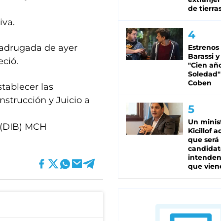
de tierra
iva.
madrugada de ayer
Estrenos
Barassi y
eció.
"Cien añ
Soledad"
Coben
stablecer las
nstrucción y Juicio a
Un minis
. (DIB) MCH
Kicillof 
que será
candidat
intenden
que vien