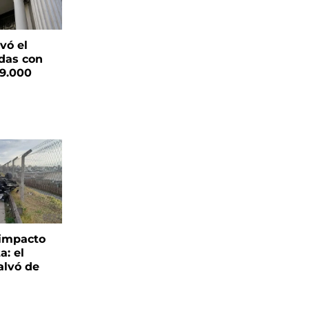
vó el
das con
19.000
 impacto
a: el
alvó de