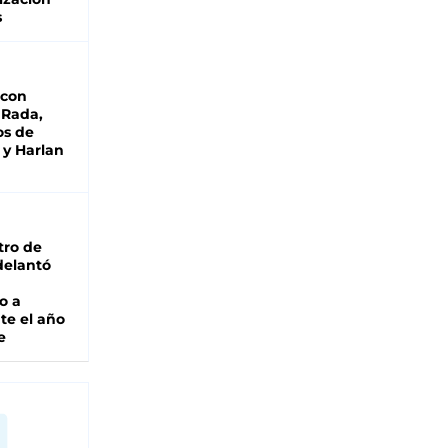
s
 con
 Rada,
os de
 y Harlan
tro de
adelantó
o a
te el año
e