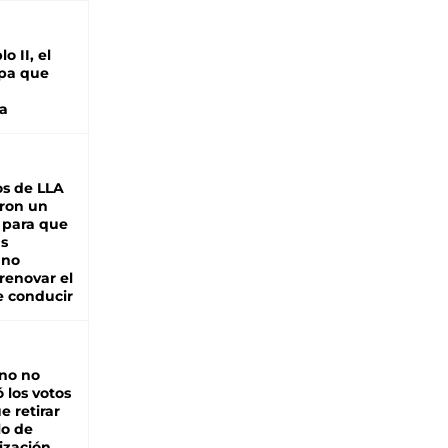
o II, el
pa que
a
s de LLA
ron un
 para que
as
 no
renovar el
e conducir
rno no
 los votos
e retirar
lo de
ización