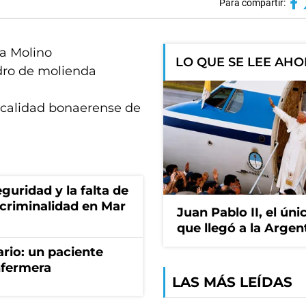
Para compartir:
ca Molino
LO QUE SE LEE AH
ndro de molienda
ocalidad bonaerense de
guridad y la falta de
 criminalidad en Mar
Juan Pablo II, el ún
que llegó a la Argen
ario: un paciente
nfermera
LAS MÁS LEÍDAS