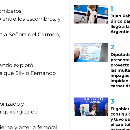
Bomberos
Juan Pabl
entre los escombros, y
único pa
llegó a la
Argentin
tra Señora del Carmen,
Diputado
presenta
uando explotó
proyecto
las mult
s que Silvio Fernando
impagas
impidan 
carnet d
bilizado y
El gobie
 quirúrgica de
consiguió
y tuvo qu
el capítu
erna y arteria femoral,
extranjer