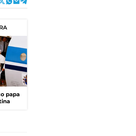
ORA
ico papa
tina