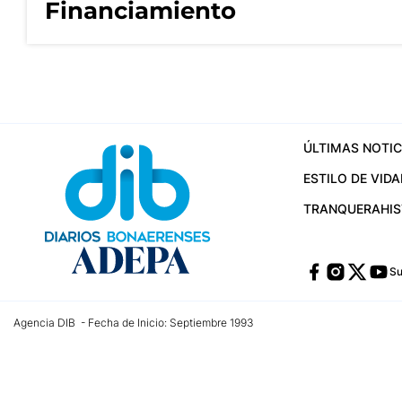
Financiamiento
ÚLTIMAS NOTIC
ESTILO DE VIDA
TRANQUERA
HI
Su
Agencia DIB - Fecha de Inicio: Septiembre 1993
Contactos:
publicidad@dib.com.ar
/
vpignaton@dib.com.ar
/
avisosdib@gmail
Dirección de las oficinas: Calle 48 Nº 726 Piso 4, La Plata; Provincia de Buen
Teléfono: +5492215022421 - Whatsapp: +5492215031783
Email:
administracion@dib.com.ar
Registro DNDA Nº 32644856