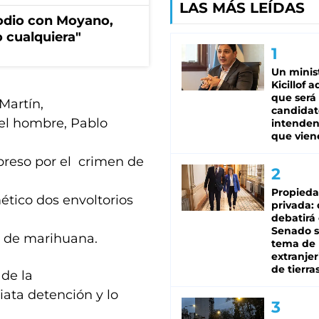
LAS MÁS LEÍDAS
sodio con Moyano,
 cualquiera"
Un minis
Kicillof 
que será
Martín,
candidat
 el hombre, Pablo
intenden
que vien
 preso por el crimen de
Propied
ético dos envoltorios
privada:
debatirá 
Senado s
a de marihuana.
tema de 
extranjer
de tierra
 de la
iata detención y lo