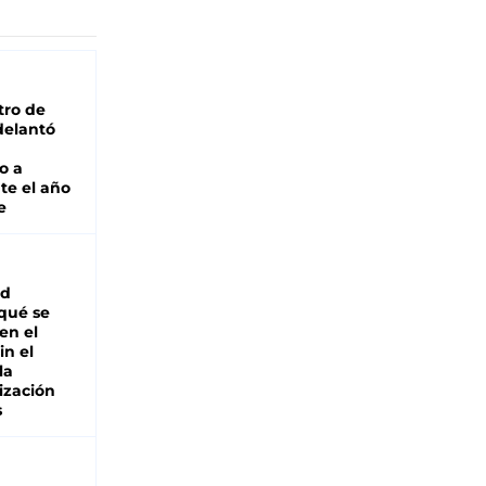
tro de
adelantó
o a
te el año
e
ad
 qué se
en el
in el
la
ización
s