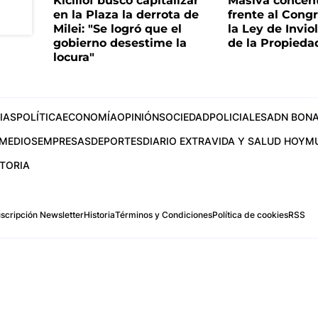
Kicillof buscó capitalizar
Masiva concen
en la Plaza la derrota de
frente al Cong
Milei: "Se logró que el
la Ley de Invio
gobierno desestime la
de la Propieda
locura"
IAS
POLÍTICA
ECONOMÍA
OPINIÓN
SOCIEDAD
POLICIALES
ADN BONA
MEDIOS
EMPRESAS
DEPORTES
DIARIO EXTRA
VIDA Y SALUD HOY
M
STORIA
scripción Newsletter
Historia
Términos y Condiciones
Política de cookies
RSS
.com
os Aires, Argentina