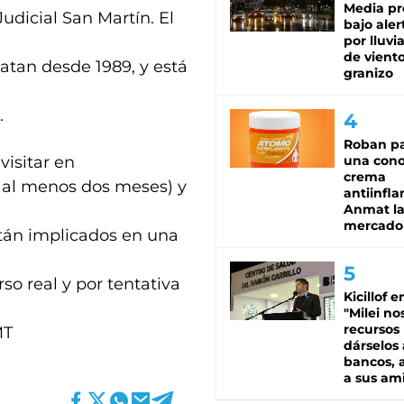
Media pr
udicial San Martín. El
bajo aler
por lluvi
de viento
atan desde 1989, y está
granizo
.
Roban pa
visitar en
una cono
crema
 al menos dos meses) y
antiinfla
Anmat la 
mercado
stán implicados en una
so real y por tentativa
Kicillof e
"Milei no
recursos
MT
dárselos 
bancos, a
a sus am