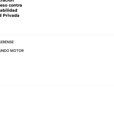
tración
reso contra
labilidad
d Privada
ERENSE
UNDO MOTOR