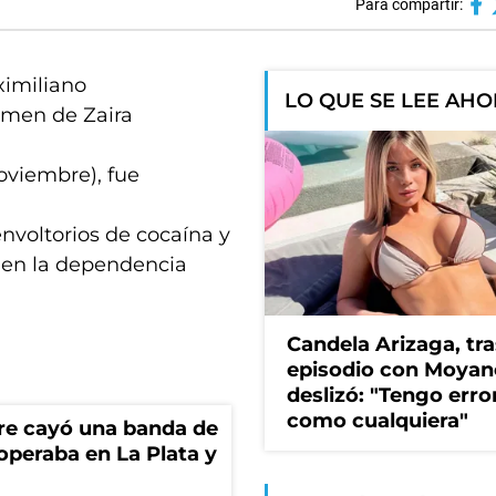
Para compartir:
ximiliano
LO QUE SE LEE AH
imen de Zaira
oviembre), fue
envoltorios de cocaína y
 en la dependencia
Candela Arizaga, tra
episodio con Moyan
deslizó: "Tengo erro
como cualquiera"
re cayó una banda de
operaba en La Plata y