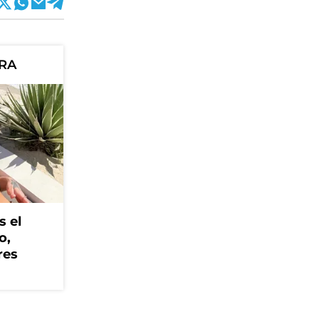
ORA
s el
o,
res