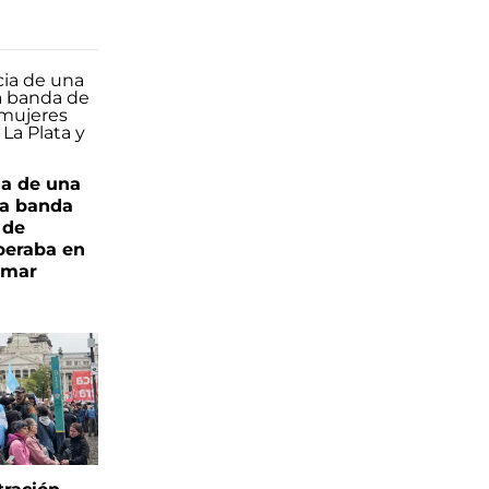
ia de una
a banda
 de
peraba en
amar