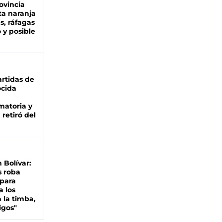
ovincia
ta naranja
as, ráfagas
 y posible
rtidas de
cida
matoria y
retiró del
n Bolívar:
s roba
 para
a los
 la timba,
igos"