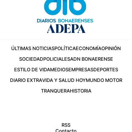
ÚLTIMAS NOTICIAS
POLÍTICA
ECONOMÍA
OPINIÓN
SOCIEDAD
POLICIALES
ADN BONAERENSE
ESTILO DE VIDA
MEDIOS
EMPRESAS
DEPORTES
DIARIO EXTRA
VIDA Y SALUD HOY
MUNDO MOTOR
TRANQUERA
HISTORIA
RSS
Contacto