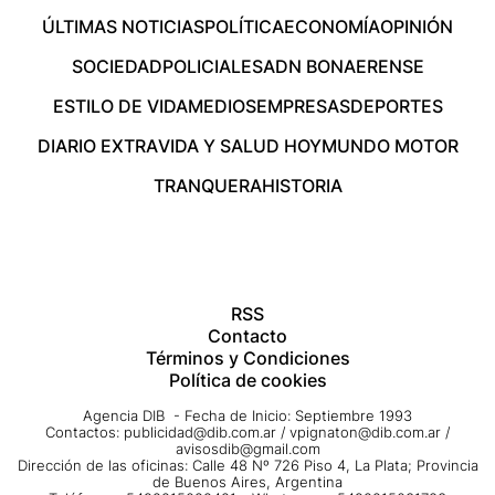
ÚLTIMAS NOTICIAS
POLÍTICA
ECONOMÍA
OPINIÓN
SOCIEDAD
POLICIALES
ADN BONAERENSE
ESTILO DE VIDA
MEDIOS
EMPRESAS
DEPORTES
DIARIO EXTRA
VIDA Y SALUD HOY
MUNDO MOTOR
TRANQUERA
HISTORIA
RSS
Contacto
Términos y Condiciones
Política de cookies
Agencia DIB - Fecha de Inicio: Septiembre 1993
Contactos:
publicidad@dib.com.ar
/
vpignaton@dib.com.ar
/
avisosdib@gmail.com
Dirección de las oficinas: Calle 48 Nº 726 Piso 4, La Plata; Provincia
de Buenos Aires, Argentina