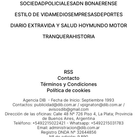
SOCIEDAD
POLICIALES
ADN BONAERENSE
ESTILO DE VIDA
MEDIOS
EMPRESAS
DEPORTES
DIARIO EXTRA
VIDA Y SALUD HOY
MUNDO MOTOR
TRANQUERA
HISTORIA
RSS
Contacto
Términos y Condiciones
Política de cookies
Agencia DIB - Fecha de Inicio: Septiembre 1993
Contactos:
publicidad@dib.com.ar
/
vpignaton@dib.com.ar
/
avisosdib@gmail.com
Dirección de las oficinas: Calle 48 Nº 726 Piso 4, La Plata; Provincia
de Buenos Aires, Argentina
Teléfono: +5492215022421 - Whatsapp: +5492215031783
Email:
administracion@dib.com.ar
Registro DNDA Nº 32644856
Nº de edición: 9.890