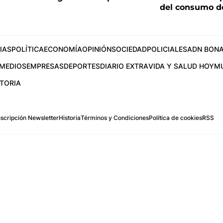
del consumo d
IAS
POLÍTICA
ECONOMÍA
OPINIÓN
SOCIEDAD
POLICIALES
ADN BONA
MEDIOS
EMPRESAS
DEPORTES
DIARIO EXTRA
VIDA Y SALUD HOY
M
STORIA
scripción Newsletter
Historia
Términos y Condiciones
Política de cookies
RSS
.com
os Aires, Argentina