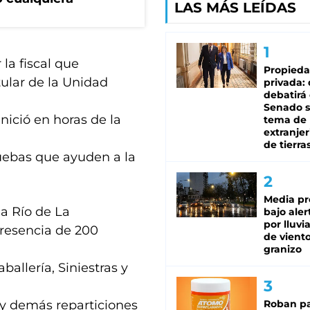
LAS MÁS LEÍDAS
la fiscal que
Propied
tular de la Unidad
privada:
debatirá 
Senado s
inició en horas de la
tema de 
extranjer
de tierra
ruebas que ayuden a la
Media pr
da Río de La
bajo aler
por lluvi
presencia de 200
de viento
granizo
ballería, Siniestras y
y demás reparticiones
Roban pa