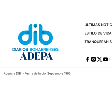
ÚLTIMAS NOTIC
ESTILO DE VIDA
TRANQUERA
HI
Su
Agencia DIB - Fecha de Inicio: Septiembre 1993
Contactos:
publicidad@dib.com.ar
/
vpignaton@dib.com.ar
/
avisosdib@gmail
Dirección de las oficinas: Calle 48 Nº 726 Piso 4, La Plata; Provincia de Buen
Teléfono: +5492215022421 - Whatsapp: +5492215031783
Email:
administracion@dib.com.ar
Registro DNDA Nº 32644856
Nº de edición: 9.890
Editor Responsable: Gonzalo Julián Irazoqui
Empresa propietaria del medio: Diarios Bonaerenses SA