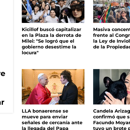
Kicillof buscó capitalizar
Masiva concen
en la Plaza la derrota de
frente al Cong
Milei: "Se logró que el
la Ley de Invio
gobierno desestime la
de la Propieda
locura"
re
ar
LLA bonaerense se
Candela Ariza
mueve para enviar
confirmó que s
señales de cercanía ante
Facundo Moyan
la llegada del Papa
tuvo un brote 