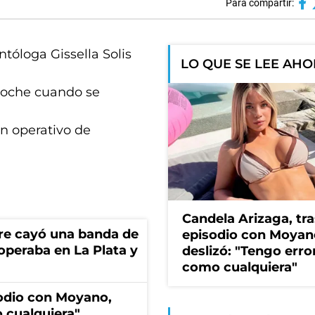
Para compartir:
ntóloga Gissella Solis
LO QUE SE LEE AH
 noche cuando se
un operativo de
Candela Arizaga, tra
re cayó una banda de
episodio con Moyan
operaba en La Plata y
deslizó: "Tengo erro
como cualquiera"
sodio con Moyano,
 cualquiera"