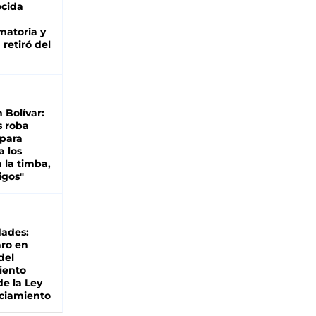
cida
matoria y
retiró del
n Bolívar:
s roba
 para
a los
 la timba,
igos"
dades:
ro en
del
iento
de la Ley
ciamiento