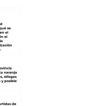
ad
 qué se
en el
in el
la
ización
s
ovincia
ta naranja
as, ráfagas
 y posible
rtidas de