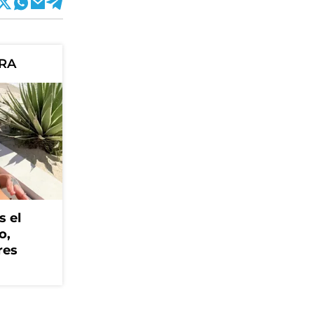
ORA
s el
o,
res