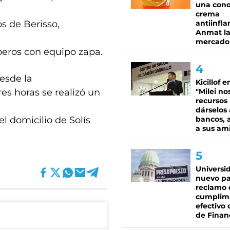
una cono
crema
s de Berisso,
antiinfla
Anmat la 
mercado
beros con equipo zapa.
desde la
Kicillof e
res horas se realizó un
"Milei no
recursos
dárselos 
el domicilio de Solís
bancos, a
a sus am
Universi
nuevo pa
reclamo 
cumplim
efectivo 
de Finan