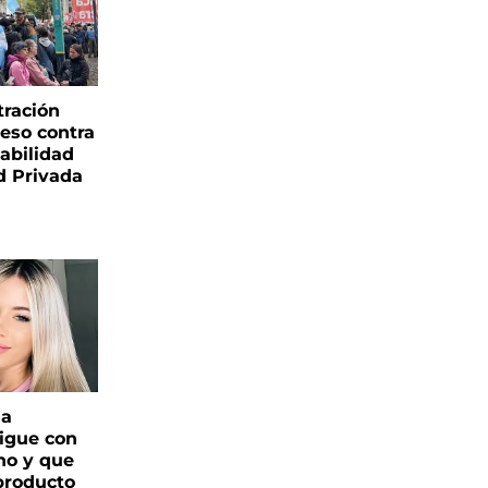
tración
reso contra
labilidad
d Privada
ga
igue con
o y que
producto