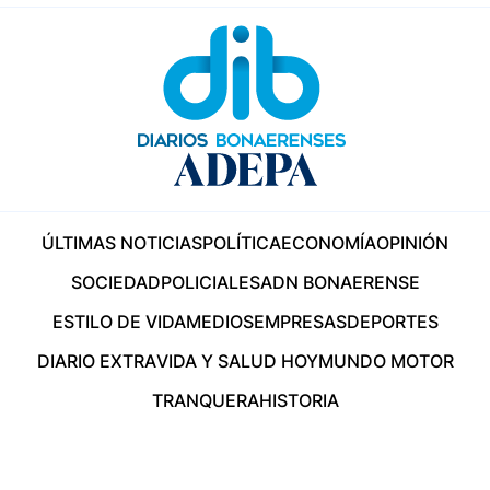
ÚLTIMAS NOTICIAS
POLÍTICA
ECONOMÍA
OPINIÓN
SOCIEDAD
POLICIALES
ADN BONAERENSE
ESTILO DE VIDA
MEDIOS
EMPRESAS
DEPORTES
DIARIO EXTRA
VIDA Y SALUD HOY
MUNDO MOTOR
TRANQUERA
HISTORIA