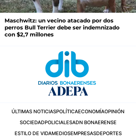
Maschwitz: un vecino atacado por dos
perros Bull Terrier debe ser indemnizado
con $2,7 millones
ÚLTIMAS NOTICIAS
POLÍTICA
ECONOMÍA
OPINIÓN
SOCIEDAD
POLICIALES
ADN BONAERENSE
ESTILO DE VIDA
MEDIOS
EMPRESAS
DEPORTES