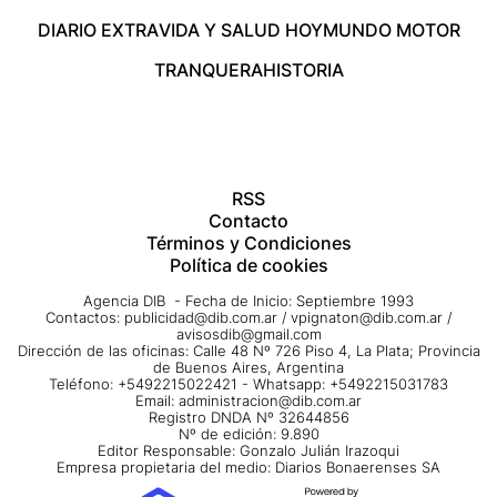
DIARIO EXTRA
VIDA Y SALUD HOY
MUNDO MOTOR
TRANQUERA
HISTORIA
RSS
Contacto
Términos y Condiciones
Política de cookies
Agencia DIB - Fecha de Inicio: Septiembre 1993
Contactos:
publicidad@dib.com.ar
/
vpignaton@dib.com.ar
/
avisosdib@gmail.com
Dirección de las oficinas: Calle 48 Nº 726 Piso 4, La Plata; Provincia
de Buenos Aires, Argentina
Teléfono: +5492215022421 - Whatsapp: +5492215031783
Email:
administracion@dib.com.ar
Registro DNDA Nº 32644856
Nº de edición: 9.890
Editor Responsable: Gonzalo Julián Irazoqui
Empresa propietaria del medio: Diarios Bonaerenses SA