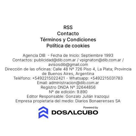
RSS
Contacto
Términos y Condiciones
Política de cookies
Agencia DIB - Fecha de Inicio: Septiembre 1993
Contactos:
publicidad@dib.com.ar
/
vpignaton@dib.com.ar
/
avisosdib@gmail.com
Dirección de las oficinas: Calle 48 Nº 726 Piso 4, La Plata; Provincia
de Buenos Aires, Argentina
Teléfono: +5492215022421 - Whatsapp: +5492215031783
Email:
administracion@dib.com.ar
Registro DNDA Nº 32644856
Nº de edición: 9.890
Editor Responsable: Gonzalo Julián Irazoqui
Empresa propietaria del medio: Diarios Bonaerenses SA