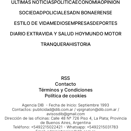
ÚLTIMAS NOTICIAS
POLÍTICA
ECONOMÍA
OPINIÓN
SOCIEDAD
POLICIALES
ADN BONAERENSE
ESTILO DE VIDA
MEDIOS
EMPRESAS
DEPORTES
DIARIO EXTRA
VIDA Y SALUD HOY
MUNDO MOTOR
TRANQUERA
HISTORIA
RSS
Contacto
Términos y Condiciones
Política de cookies
Agencia DIB - Fecha de Inicio: Septiembre 1993
Contactos:
publicidad@dib.com.ar
/
vpignaton@dib.com.ar
/
avisosdib@gmail.com
Dirección de las oficinas: Calle 48 Nº 726 Piso 4, La Plata; Provincia
de Buenos Aires, Argentina
Teléfono: +5492215022421 - Whatsapp: +5492215031783