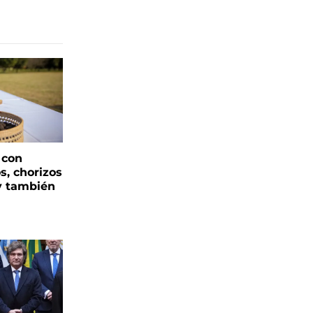
 con
s, chorizos
y también