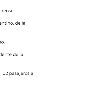
idense.
ntino, de la
no.
ente de la
 102 pasajeros a