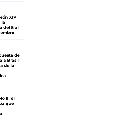
León XIV
 la
 del 8 al
viembre
puesta de
 a Brasil
ja de la
ica
o II, el
pa que
a