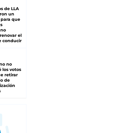
s de LLA
ron un
 para que
as
 no
renovar el
e conducir
rno no
 los votos
e retirar
lo de
ización
s