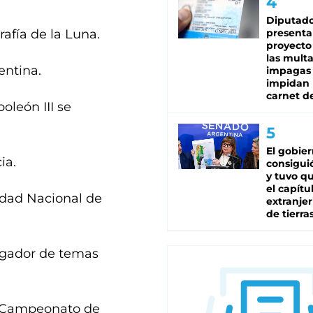
Diputado
afía de la Luna.
presenta
proyecto
las mult
entina.
impagas
impidan 
carnet d
oleón III se
El gobie
ia.
consiguió
y tuvo qu
el capítu
idad Nacional de
extranjer
de tierra
ulgador de temas
l Campeonato de