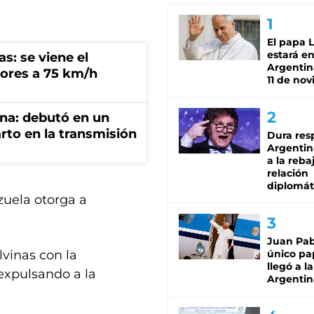
El papa 
estará en
s: se viene el
Argentina
ores a 75 km/h
11 de no
ana: debutó en un
rto en la transmisión
Dura res
Argentina
a la reba
relación
diplomát
zuela otorga a
Juan Pabl
lvinas con la
único pa
llegó a la
 expulsando a la
Argentin