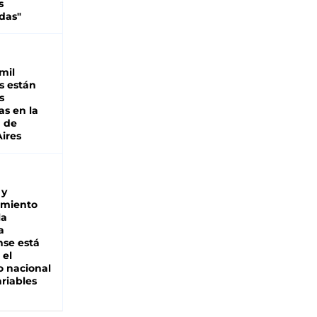
s
das"
mil
s están
s
as en la
a de
ires
 y
miento
la
a
se está
 el
 nacional
riables