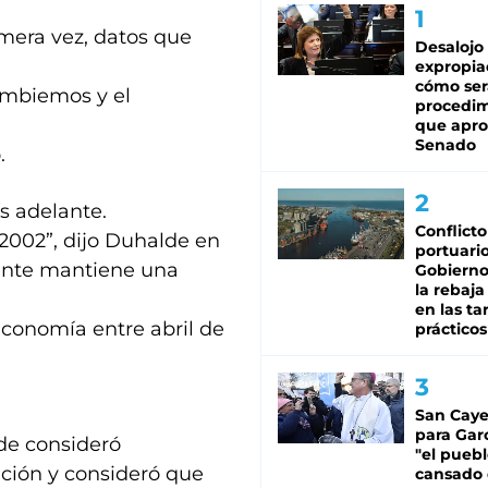
mera vez, datos que
Desalojo
expropia
cómo ser
ambiemos y el
procedi
que apro
Senado
.
s adelante.
Conflicto
n 2002”, dijo Duhalde en
portuario
dente mantiene una
Gobierno 
la rebaja
en las tar
conomía entre abril de
prácticos
San Caye
para Gar
lde consideró
"el puebl
ición y consideró que
cansado