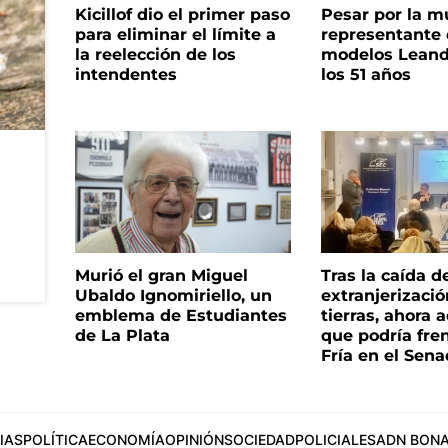
Kicillof dio el primer paso
Pesar por la m
para eliminar el límite a
representante
la reelección de los
modelos Leand
intendentes
los 51 años
Murió el gran Miguel
Tras la caída d
Ubaldo Ignomiriello, un
extranjerizaci
emblema de Estudiantes
tierras, ahora 
de La Plata
que podría fre
Fría en el Sen
IAS
POLÍTICA
ECONOMÍA
OPINIÓN
SOCIEDAD
POLICIALES
ADN BONA