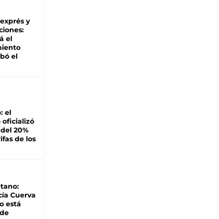
 exprés y
ciones:
á el
miento
bó el
: el
oficializó
 del 20%
ifas de los
tano:
cía Cuerva
o está
 de