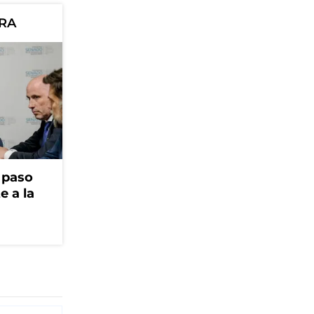
ORA
r paso
e a la