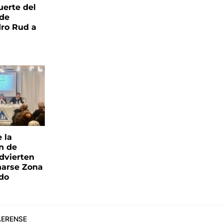
uerte del
 de
ro Rud a
e la
ón de
advierten
narse Zona
ado
ERENSE