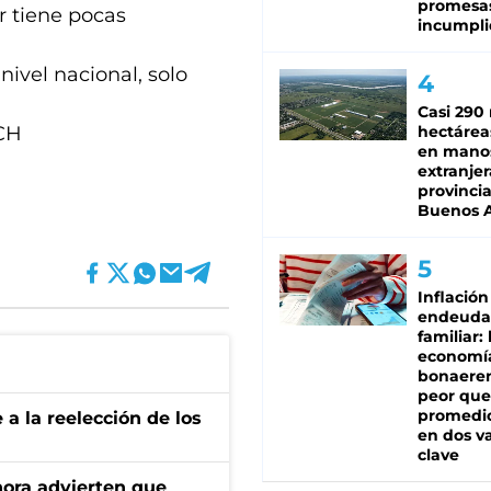
promesa
r tiene pocas
incumpli
ivel nacional, solo
Casi 290 
MCH
hectárea
en mano
extranjer
provinci
Buenos A
Inflación
endeuda
familiar: 
economí
bonaeren
peor que
promedio
e a la reelección de los
en dos va
clave
ahora advierten que