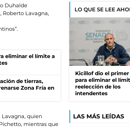
rdo Duhalde
LO QUE SE LEE AH
, Roberto Lavagna,
tinos”.
a eliminar el límite a
tes
Kicillof dio el prime
para eliminar el límit
zación de tierras,
reelección de los
renarse Zona Fría en
intendentes
LAS MÁS LEÍDAS
a Lavagna, quien
Pichetto, mientras que