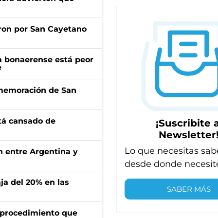
ron por San Cayetano
a bonaerense está peor
e
onmemoración de San
stá cansado de
¡Suscribite a
Newsletter
Lo que necesitas sab
ón entre Argentina y
desde donde necesit
aja del 20% en las
SABER MÁS
l procedimiento que