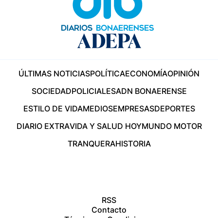
ÚLTIMAS NOTICIAS
POLÍTICA
ECONOMÍA
OPINIÓN
SOCIEDAD
POLICIALES
ADN BONAERENSE
ESTILO DE VIDA
MEDIOS
EMPRESAS
DEPORTES
DIARIO EXTRA
VIDA Y SALUD HOY
MUNDO MOTOR
TRANQUERA
HISTORIA
RSS
Contacto