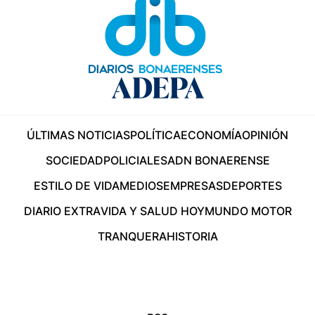
ÚLTIMAS NOTICIAS
POLÍTICA
ECONOMÍA
OPINIÓN
SOCIEDAD
POLICIALES
ADN BONAERENSE
ESTILO DE VIDA
MEDIOS
EMPRESAS
DEPORTES
DIARIO EXTRA
VIDA Y SALUD HOY
MUNDO MOTOR
TRANQUERA
HISTORIA