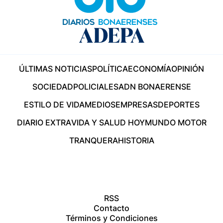
ÚLTIMAS NOTICIAS
POLÍTICA
ECONOMÍA
OPINIÓN
SOCIEDAD
POLICIALES
ADN BONAERENSE
ESTILO DE VIDA
MEDIOS
EMPRESAS
DEPORTES
DIARIO EXTRA
VIDA Y SALUD HOY
MUNDO MOTOR
TRANQUERA
HISTORIA
RSS
Contacto
Términos y Condiciones