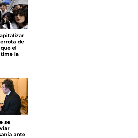
apitalizar
derrota de
 que el
time la
e se
viar
canía ante