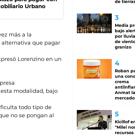
de tierra
obiliario Urbano
Media pr
bajo aler
ez más a la
por lluvi
de viento
 alternativa que pagar
granizo
expresó Lorenzino en un
Roban pa
una cono
crema
mpresa
antiinfla
 esta modalidad, bajo
Anmat la 
mercado
ficulta todo tipo de
e que no se pongan al
Kicillof e
"Milei no
recursos