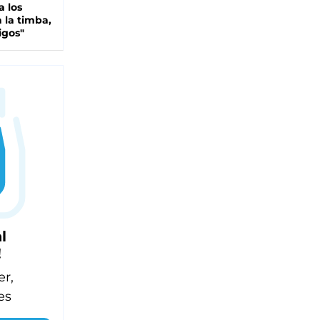
a los
 la timba,
igos"
l
!
er,
es