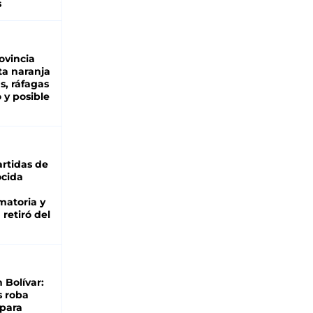
s
ovincia
ta naranja
as, ráfagas
 y posible
rtidas de
cida
matoria y
retiró del
n Bolívar:
s roba
 para