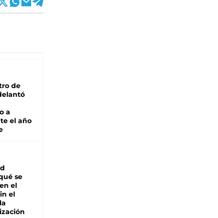
tro de
adelantó
o a
te el año
e
ad
 qué se
en el
in el
la
ización