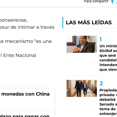
Para compartir:
 bonaerense,
LAS MÁS LEÍDAS
sur de intimar a través
 ese mecanismo “es una
Un minis
Kicillof 
l Ente Nacional
que será
candidat
intenden
que vien
Propied
e monedas con China
privada:
debatirá 
Senado s
tema de 
extranjer
lazo para pagar con