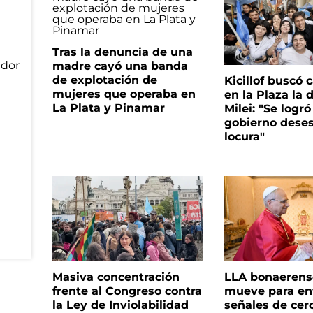
Tras la denuncia de una
madre cayó una banda
de explotación de
Kicillof buscó c
mujeres que operaba en
en la Plaza la 
La Plata y Pinamar
Milei: "Se logró
gobierno deses
locura"
Masiva concentración
LLA bonaerens
frente al Congreso contra
mueve para en
la Ley de Inviolabilidad
señales de cer