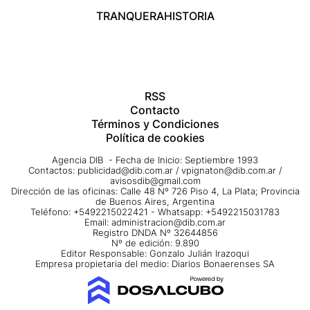
TRANQUERA
HISTORIA
RSS
Contacto
Términos y Condiciones
Política de cookies
Agencia DIB - Fecha de Inicio: Septiembre 1993
Contactos:
publicidad@dib.com.ar
/
vpignaton@dib.com.ar
/
avisosdib@gmail.com
Dirección de las oficinas: Calle 48 Nº 726 Piso 4, La Plata; Provincia
de Buenos Aires, Argentina
Teléfono: +5492215022421 - Whatsapp: +5492215031783
Email:
administracion@dib.com.ar
Registro DNDA Nº 32644856
Nº de edición: 9.890
Editor Responsable: Gonzalo Julián Irazoqui
Empresa propietaria del medio: Diarios Bonaerenses SA