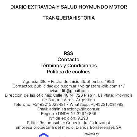
DIARIO EXTRA
VIDA Y SALUD HOY
MUNDO MOTOR
TRANQUERA
HISTORIA
RSS
Contacto
Términos y Condiciones
Política de cookies
Agencia DIB - Fecha de Inicio: Septiembre 1993
Contactos:
publicidad@dib.com.ar
/
vpignaton@dib.com.ar
/
avisosdib@gmail.com
Dirección de las oficinas: Calle 48 Nº 726 Piso 4, La Plata; Provincia
de Buenos Aires, Argentina
Teléfono: +5492215022421 - Whatsapp: +5492215031783
Email:
administracion@dib.com.ar
Registro DNDA Nº 32644856
Nº de edición: 9.890
Editor Responsable: Gonzalo Julián Irazoqui
Empresa propietaria del medio: Diarios Bonaerenses SA