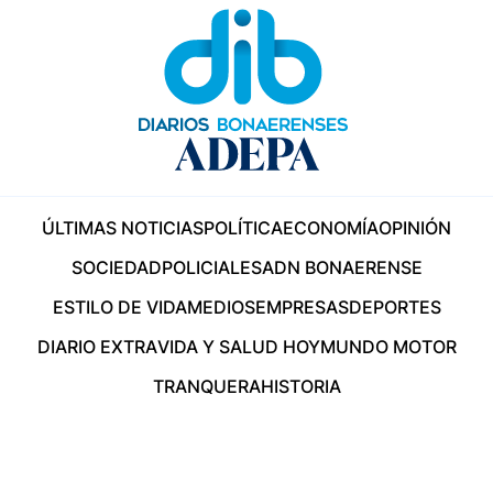
ÚLTIMAS NOTICIAS
POLÍTICA
ECONOMÍA
OPINIÓN
SOCIEDAD
POLICIALES
ADN BONAERENSE
ESTILO DE VIDA
MEDIOS
EMPRESAS
DEPORTES
DIARIO EXTRA
VIDA Y SALUD HOY
MUNDO MOTOR
TRANQUERA
HISTORIA