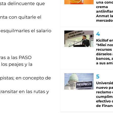
una cono
esta delincuente que
crema
antiinfla
Anmat la 
nta con quitarle el
mercado
esquilmarles el salario
Kicillof e
"Milei no
recursos
dárselos 
ras a las PASO
bancos, a
a sus am
los peajes y la
opistas; en concepto de
Universi
nuevo pa
ansitar en las rutas y
reclamo 
cumplim
efectivo 
de Finan