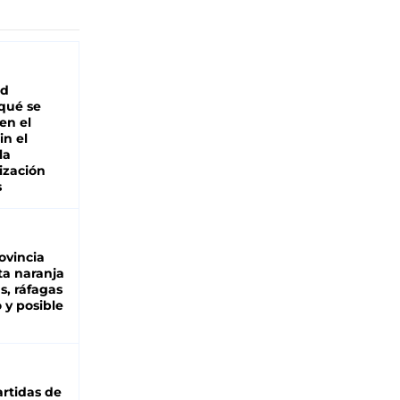
ad
 qué se
en el
in el
la
ización
s
ovincia
ta naranja
as, ráfagas
 y posible
rtidas de