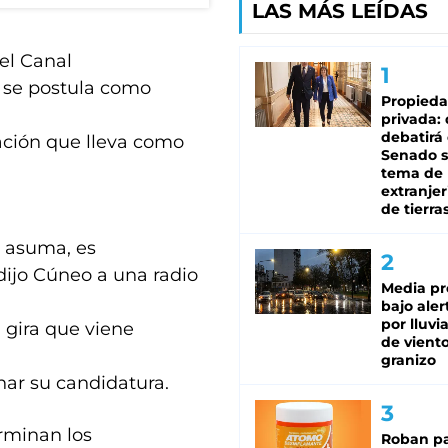
LAS MÁS LEÍDAS
el Canal
 se postula como
Propied
privada:
debatirá 
zación que lleva como
Senado s
tema de 
extranjer
de tierra
e asuma, es
 dijo Cúneo a una radio
Media pr
bajo aler
por lluvi
 gira que viene
de viento
granizo
ar su candidatura.
erminan los
Roban pa