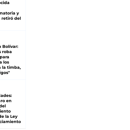
cida
matoria y
retiró del
n Bolívar:
s roba
 para
a los
 la timba,
igos"
dades:
ro en
del
iento
de la Ley
ciamiento