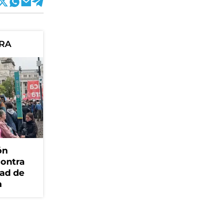
ORA
ón
contra
dad de
a