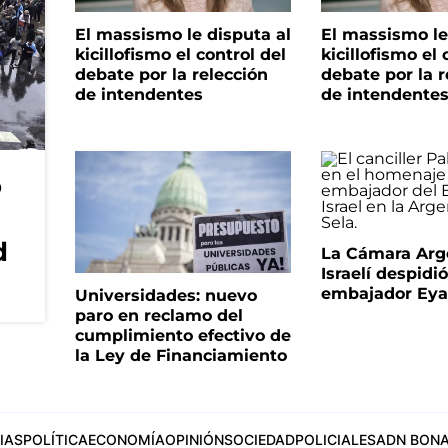
El massismo le disputa al
El massismo le
kicillofismo el control del
kicillofismo el 
debate por la relección
debate por la r
de intendentes
de intendente
o
d
La Cámara Arg
Israelí despidió
embajador Eyal
Universidades: nuevo
paro en reclamo del
cumplimiento efectivo de
la Ley de Financiamiento
IAS
POLÍTICA
ECONOMÍA
OPINIÓN
SOCIEDAD
POLICIALES
ADN BONA