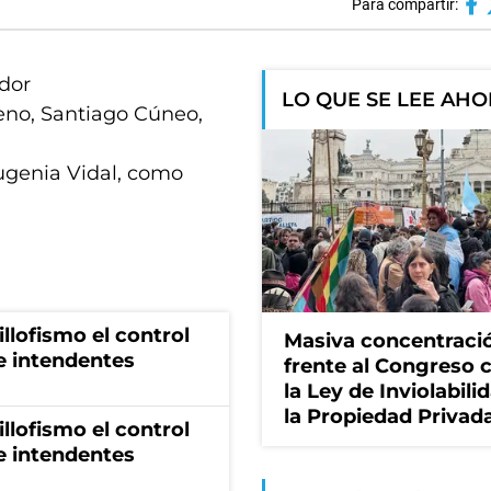
Para compartir:
ador
LO QUE SE LEE AH
eno, Santiago Cúneo,
ugenia Vidal, como
illofismo el control
Masiva concentraci
de intendentes
frente al Congreso 
la Ley de Inviolabili
la Propiedad Privad
illofismo el control
de intendentes