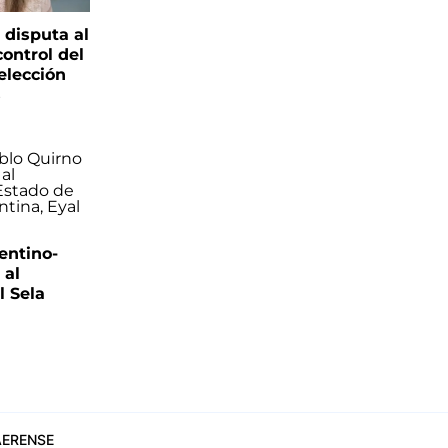
 disputa al
control del
elección
s
entino-
 al
 Sela
ERENSE