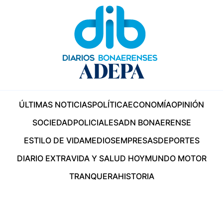
ÚLTIMAS NOTICIAS
POLÍTICA
ECONOMÍA
OPINIÓN
SOCIEDAD
POLICIALES
ADN BONAERENSE
ESTILO DE VIDA
MEDIOS
EMPRESAS
DEPORTES
DIARIO EXTRA
VIDA Y SALUD HOY
MUNDO MOTOR
TRANQUERA
HISTORIA