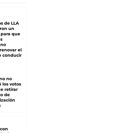
s de LLA
ron un
 para que
as
 no
renovar el
e conducir
rno no
 los votos
e retirar
lo de
ización
s
 con