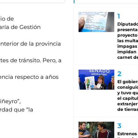
io de
Diputado
aría de Gestión
presenta
proyecto
las mult
nterior de la provincia
impagas
impidan 
carnet d
es de tránsito. Pero, a
encia respecto a años
El gobie
consiguió
y tuvo qu
el capítu
iñeyro”,
extranjer
erdad que “la
de tierra
Estrenos