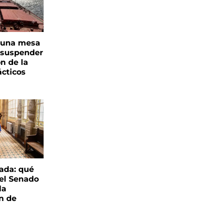
n una mesa
s suspender
n de la
ácticos
ada: qué
 el Senado
la
ón de