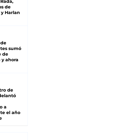
 Rada,
os de
 y Harlan
 de
ntes sumó
e de
 y ahora
tro de
adelantó
o a
te el año
e