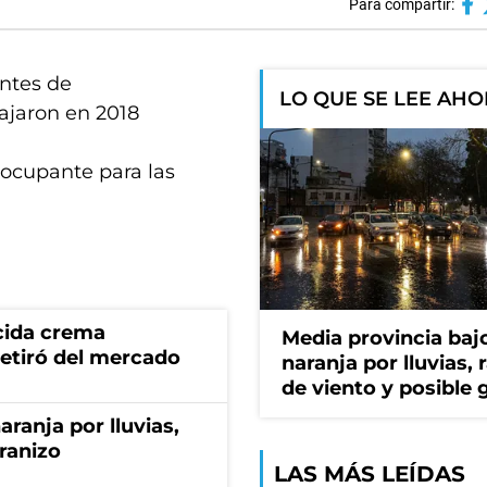
Para compartir:
entes de
LO QUE SE LEE AH
bajaron en 2018
eocupante para las
cida crema
Media provincia bajo
retiró del mercado
naranja por lluvias, 
de viento y posible 
aranja por lluvias,
granizo
LAS MÁS LEÍDAS