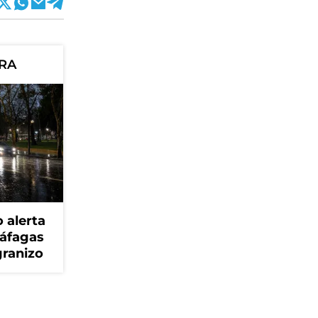
ORA
 alerta
ráfagas
granizo