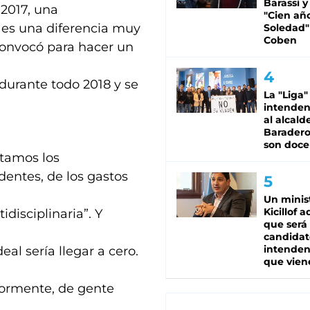
Barassi y
 2017, una
"Cien añ
y es una diferencia muy
Soledad"
Coben
convocó para hacer un
 durante todo 2018 y se
La "Liga"
intende
al alcald
Baradero
son doce
rtamos los
entes, de los gastos
Un minis
Kicillof 
disciplinaria”. Y
que será
candidat
intenden
al sería llegar a cero.
que vien
ormente, de gente