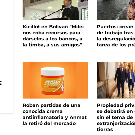
Kicillof en Bolívar: "Milei
Puertos: crea
nos roba recursos para
de trabajo tra
dárselos a los bancos, a
la desregulació
la timba, a sus amigos"
tarea de los pr
:
Roban partidas de una
Propiedad priv
conocida crema
se debatirá en
antiinflamatoria y Anmat
sin el tema de 
la retiró del mercado
extranjerizaci
tierras