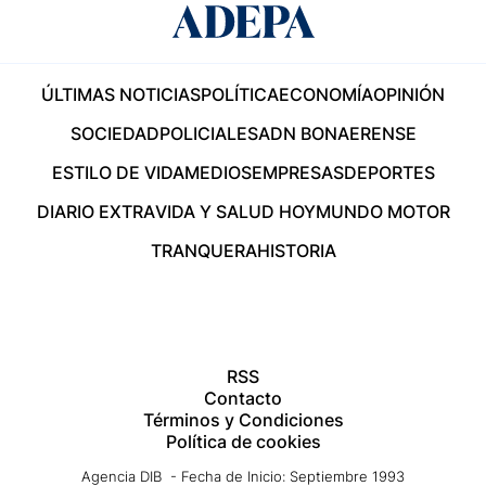
ÚLTIMAS NOTICIAS
POLÍTICA
ECONOMÍA
OPINIÓN
SOCIEDAD
POLICIALES
ADN BONAERENSE
ESTILO DE VIDA
MEDIOS
EMPRESAS
DEPORTES
DIARIO EXTRA
VIDA Y SALUD HOY
MUNDO MOTOR
TRANQUERA
HISTORIA
RSS
Contacto
Términos y Condiciones
Política de cookies
Agencia DIB - Fecha de Inicio: Septiembre 1993