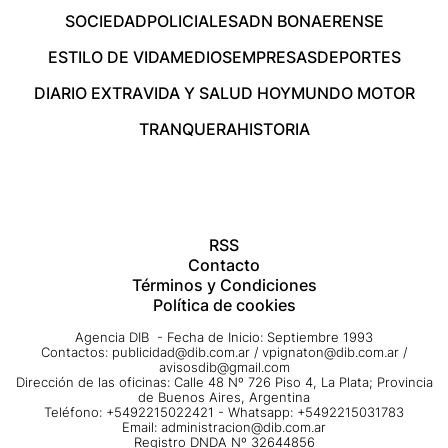
SOCIEDAD
POLICIALES
ADN BONAERENSE
ESTILO DE VIDA
MEDIOS
EMPRESAS
DEPORTES
DIARIO EXTRA
VIDA Y SALUD HOY
MUNDO MOTOR
TRANQUERA
HISTORIA
RSS
Contacto
Términos y Condiciones
Política de cookies
Agencia DIB - Fecha de Inicio: Septiembre 1993
Contactos:
publicidad@dib.com.ar
/
vpignaton@dib.com.ar
/
avisosdib@gmail.com
Dirección de las oficinas: Calle 48 Nº 726 Piso 4, La Plata; Provincia
de Buenos Aires, Argentina
Teléfono: +5492215022421 - Whatsapp: +5492215031783
Email:
administracion@dib.com.ar
Registro DNDA Nº 32644856