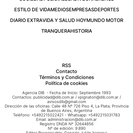
ESTILO DE VIDA
MEDIOS
EMPRESAS
DEPORTES
DIARIO EXTRA
VIDA Y SALUD HOY
MUNDO MOTOR
TRANQUERA
HISTORIA
RSS
Contacto
Términos y Condiciones
Política de cookies
Agencia DIB - Fecha de Inicio: Septiembre 1993
Contactos:
publicidad@dib.com.ar
/
vpignaton@dib.com.ar
/
avisosdib@gmail.com
Dirección de las oficinas: Calle 48 Nº 726 Piso 4, La Plata; Provincia
de Buenos Aires, Argentina
Teléfono: +5492215022421 - Whatsapp: +5492215031783
Email:
administracion@dib.com.ar
Registro DNDA Nº 32644856
Nº de edición: 9.890
Editor Responsable: Gonzalo Julián Irazoqui