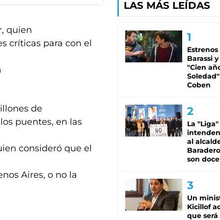
LAS MÁS LEÍDAS
r, quien
s críticas para con el
Estrenos
Barassi y
"Cien añ
a
Soledad"
Coben
illones de
 los puentes, en las
La "Liga"
intende
al alcald
quien consideró que el
Baradero
son doce
os Aires, o no la
Un minis
Kicillof 
que será