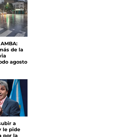
l AMBA:
más de la
via
todo agosto
ubir a
y le pide
 por la