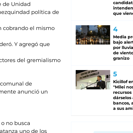
candidat
ne de Unidad
intenden
mezquindad política de
que vien
ían cobrando el mismo
Media pr
bajo aler
deró. Y agregó que
por lluvi
de viento
granizo
ectores del gremialismo
Kicillof e
fa comunal de
"Milei no
emente anunció un
recursos
dárselos 
bancos, a
a sus am
s o no busca
Matanza uno de los