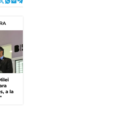
ORA
Milei
ara
, a la
"