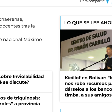
Para compartir:
bonaerense,
LO QUE SE LEE AH
 docentes tras la
do nacional Máximo
obre Inviolabilidad
Kicillof en Bolívar: "
é se discute?
nos roba recursos p
dárselos a los bancos
timba, a sus amigos
os de triquinosis:
roles" a provincia