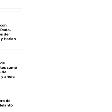
 con
 Rada,
os de
 y Harlan
 de
ntes sumó
e de
 y ahora
tro de
adelantó