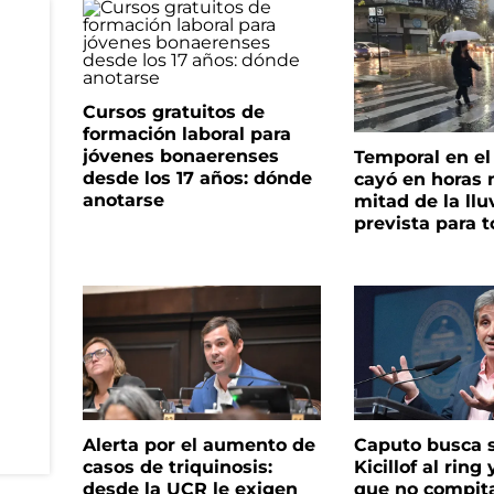
Cursos gratuitos de
formación laboral para
jóvenes bonaerenses
Temporal en e
desde los 17 años: dónde
cayó en horas 
anotarse
mitad de la llu
prevista para 
Alerta por el aumento de
Caputo busca s
casos de triquinosis:
Kicillof al ring 
desde la UCR le exigen
que no compita