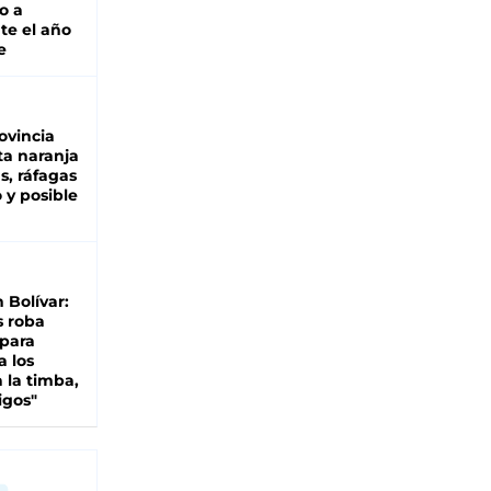
o a
te el año
e
ovincia
ta naranja
as, ráfagas
 y posible
n Bolívar:
s roba
 para
a los
 la timba,
igos"