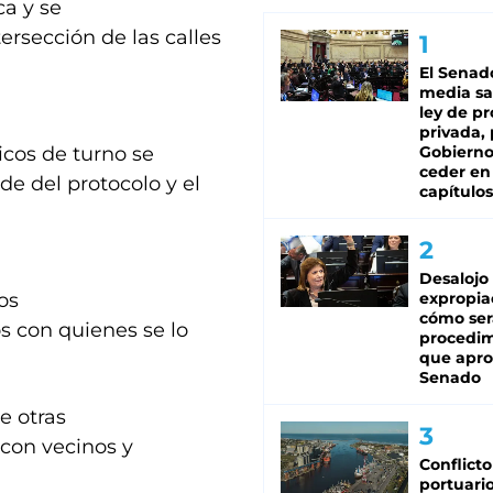
ca y se
tersección de las calles
El Senad
media sa
ley de p
privada, 
icos de turno se
Gobierno
ceder en
de del protocolo y el
capítulos
Desalojo
os
expropia
cómo ser
os con quienes se lo
procedi
que apro
Senado
e otras
 con vecinos y
Conflicto
portuario