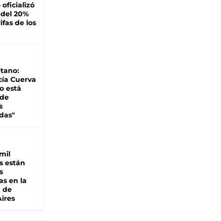
oficializó
 del 20%
ifas de los
tano:
cía Cuerva
o está
 de
s
das"
mil
s están
s
as en la
a de
ires