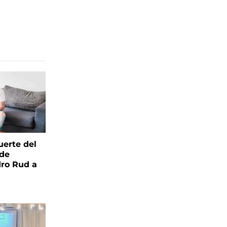
uerte del
 de
ro Rud a