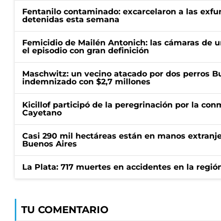
Fentanilo contaminado: excarcelaron a las exf
detenidas esta semana
Femicidio de Mailén Antonich: las cámaras de u
el episodio con gran definición
Maschwitz: un vecino atacado por dos perros Bul
indemnizado con $2,7 millones
Kicillof participó de la peregrinación por la c
Cayetano
Casi 290 mil hectáreas están en manos extranje
Buenos Aires
La Plata: 717 muertes en accidentes en la regió
TU COMENTARIO