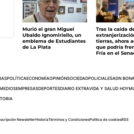
Murió el gran Miguel
Tras la caída d
Ubaldo Ignomiriello, un
extranjerizaci
emblema de Estudiantes
tierras, ahora 
de La Plata
que podría fre
Fría en el Sen
IAS
POLÍTICA
ECONOMÍA
OPINIÓN
SOCIEDAD
POLICIALES
ADN BONA
MEDIOS
EMPRESAS
DEPORTES
DIARIO EXTRA
VIDA Y SALUD HOY
M
STORIA
scripción Newsletter
Historia
Términos y Condiciones
Política de cookies
RSS