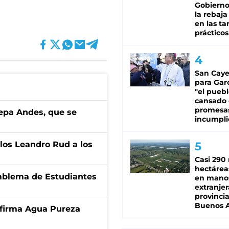
Gobierno 
la rebaja
en las tar
prácticos
San Caye
para Gar
"el puebl
cansado
promesa
cepa Andes, que se
incumpli
los Leandro Rud a los
Casi 290 
hectárea
emblema de Estudiantes
en mano
extranjer
provinci
Buenos A
a firma Agua Pureza