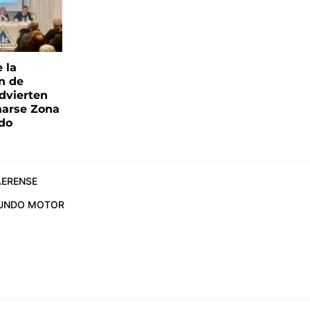
e la
ón de
advierten
narse Zona
ado
ERENSE
UNDO MOTOR