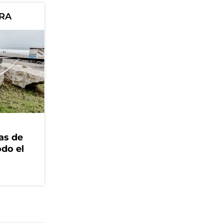
ORA
as de
odo el