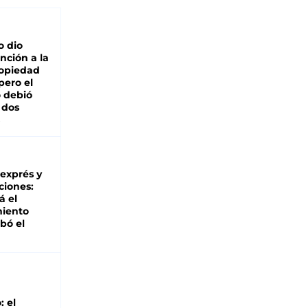
o dio
nción a la
ropiedad
pero el
 debió
 dos
 exprés y
ciones:
á el
miento
bó el
: el