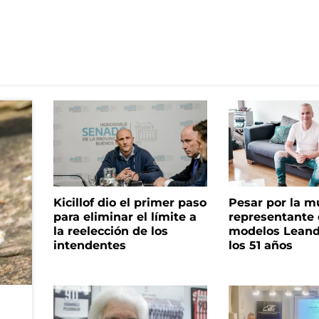
Kicillof dio el primer paso
Pesar por la m
para eliminar el límite a
representante
la reelección de los
modelos Leand
intendentes
los 51 años