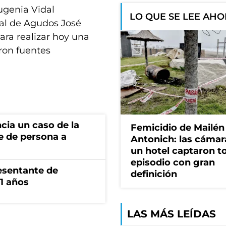
Eugenia Vidal
LO QUE SE LEE AH
nal de Agudos José
ara realizar hoy una
aron fuentes
cia un caso de la
Femicidio de Mailén
e de persona a
Antonich: las cámar
un hotel captaron t
episodio con gran
esentante de
definición
1 años
LAS MÁS LEÍDAS