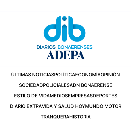
ÚLTIMAS NOTICIAS
POLÍTICA
ECONOMÍA
OPINIÓN
SOCIEDAD
POLICIALES
ADN BONAERENSE
ESTILO DE VIDA
MEDIOS
EMPRESAS
DEPORTES
DIARIO EXTRA
VIDA Y SALUD HOY
MUNDO MOTOR
TRANQUERA
HISTORIA