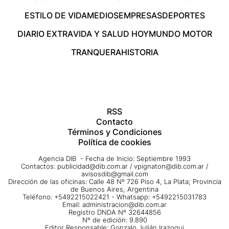
ESTILO DE VIDA
MEDIOS
EMPRESAS
DEPORTES
DIARIO EXTRA
VIDA Y SALUD HOY
MUNDO MOTOR
TRANQUERA
HISTORIA
RSS
Contacto
Términos y Condiciones
Política de cookies
Agencia DIB - Fecha de Inicio: Septiembre 1993
Contactos:
publicidad@dib.com.ar
/
vpignaton@dib.com.ar
/
avisosdib@gmail.com
Dirección de las oficinas: Calle 48 Nº 726 Piso 4, La Plata; Provincia
de Buenos Aires, Argentina
Teléfono: +5492215022421 - Whatsapp: +5492215031783
Email:
administracion@dib.com.ar
Registro DNDA Nº 32644856
Nº de edición: 9.890
Editor Responsable: Gonzalo Julián Irazoqui