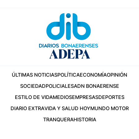
ÚLTIMAS NOTICIAS
POLÍTICA
ECONOMÍA
OPINIÓN
SOCIEDAD
POLICIALES
ADN BONAERENSE
ESTILO DE VIDA
MEDIOS
EMPRESAS
DEPORTES
DIARIO EXTRA
VIDA Y SALUD HOY
MUNDO MOTOR
TRANQUERA
HISTORIA