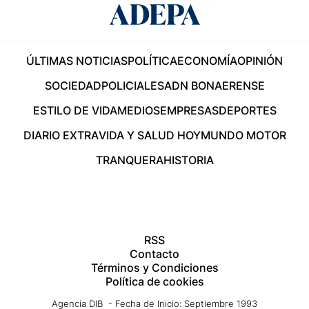
ÚLTIMAS NOTICIAS
POLÍTICA
ECONOMÍA
OPINIÓN
SOCIEDAD
POLICIALES
ADN BONAERENSE
ESTILO DE VIDA
MEDIOS
EMPRESAS
DEPORTES
DIARIO EXTRA
VIDA Y SALUD HOY
MUNDO MOTOR
TRANQUERA
HISTORIA
RSS
Contacto
Términos y Condiciones
Política de cookies
Agencia DIB - Fecha de Inicio: Septiembre 1993