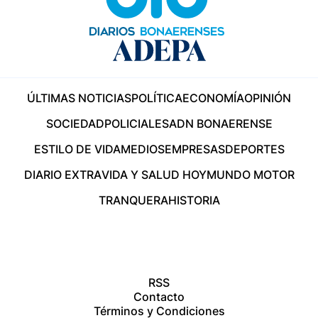
ÚLTIMAS NOTICIAS
POLÍTICA
ECONOMÍA
OPINIÓN
SOCIEDAD
POLICIALES
ADN BONAERENSE
ESTILO DE VIDA
MEDIOS
EMPRESAS
DEPORTES
DIARIO EXTRA
VIDA Y SALUD HOY
MUNDO MOTOR
TRANQUERA
HISTORIA
RSS
Contacto
Términos y Condiciones