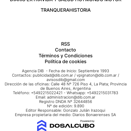
TRANQUERA
HISTORIA
RSS
Contacto
Términos y Condiciones
Política de cookies
Agencia DIB - Fecha de Inicio: Septiembre 1993
Contactos:
publicidad@dib.com.ar
/
vpignaton@dib.com.ar
/
avisosdib@gmail.com
Dirección de las oficinas: Calle 48 Nº 726 Piso 4, La Plata; Provincia
de Buenos Aires, Argentina
Teléfono: +5492215022421 - Whatsapp: +5492215031783
Email:
administracion@dib.com.ar
Registro DNDA Nº 32644856
Nº de edición: 9.890
Editor Responsable: Gonzalo Julián Irazoqui
Empresa propietaria del medio: Diarios Bonaerenses SA