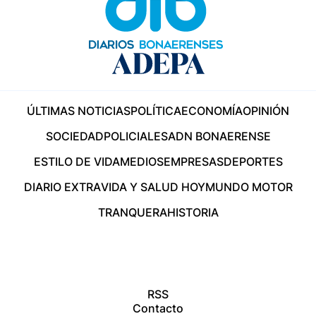
ÚLTIMAS NOTICIAS
POLÍTICA
ECONOMÍA
OPINIÓN
SOCIEDAD
POLICIALES
ADN BONAERENSE
ESTILO DE VIDA
MEDIOS
EMPRESAS
DEPORTES
DIARIO EXTRA
VIDA Y SALUD HOY
MUNDO MOTOR
TRANQUERA
HISTORIA
RSS
Contacto