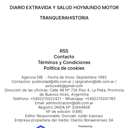
DIARIO EXTRA
VIDA Y SALUD HOY
MUNDO MOTOR
TRANQUERA
HISTORIA
RSS
Contacto
Términos y Condiciones
Política de cookies
Agencia DIB - Fecha de Inicio: Septiembre 1993
Contactos:
publicidad@dib.com.ar
/
vpignaton@dib.com.ar
/
avisosdib@gmail.com
Dirección de las oficinas: Calle 48 Nº 726 Piso 4, La Plata; Provincia
de Buenos Aires, Argentina
Teléfono: +5492215022421 - Whatsapp: +5492215031783
Email:
administracion@dib.com.ar
Registro DNDA Nº 32644856
Nº de edición: 9.890
Editor Responsable: Gonzalo Julián Irazoqui
Empresa propietaria del medio: Diarios Bonaerenses SA