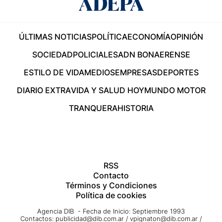
ÚLTIMAS NOTICIAS
POLÍTICA
ECONOMÍA
OPINIÓN
SOCIEDAD
POLICIALES
ADN BONAERENSE
ESTILO DE VIDA
MEDIOS
EMPRESAS
DEPORTES
DIARIO EXTRA
VIDA Y SALUD HOY
MUNDO MOTOR
TRANQUERA
HISTORIA
RSS
Contacto
Términos y Condiciones
Política de cookies
Agencia DIB - Fecha de Inicio: Septiembre 1993
Contactos:
publicidad@dib.com.ar
/
vpignaton@dib.com.ar
/