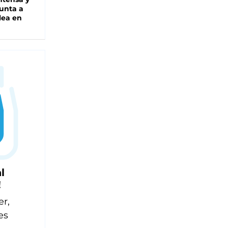
unta a
lea en
l
!
er,
es