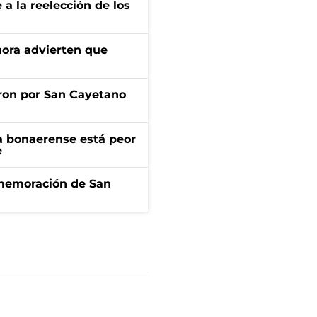
e a la reelección de los
ahora advierten que
ron por San Cayetano
a bonaerense está peor
e
onmemoración de San