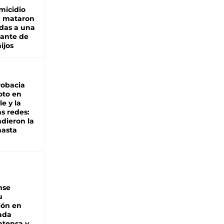
micidio
: mataron
das a una
lante de
hijos
robacia
oto en
le y la
as redes:
ndieron la
hasta
nse
u
ión en
ada
intensa y