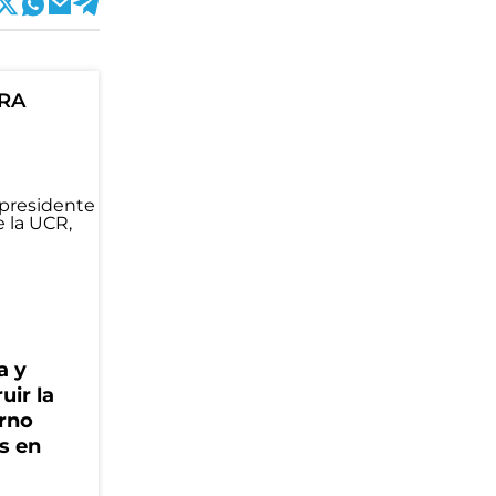
ORA
a y
uir la
erno
s en