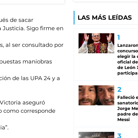
LAS MÁS LEÍDAS
pués de sacar
 Justicia. Sigo firme en
s, al ser consultado por
Lanzaro
concurso
elegir la
supuestas maniobras
oficial de
de León 
participa
ción de las UPA 24 y a
Falleció 
 Victoria aseguró
sanatorio
Jorge Mes
do como corresponde
padre de
Messi
ia”.