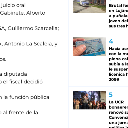
juicio oral
Brutal fe
en Luján
e Gabinete, Alberto
a puñala
joven de
sus tres 
A, Guillermo Scarcella;
A, Antonio La Scaleia, y
Hacía ac
con la m
os.
plena cal
subía a l
le suspe
la diputada
licenica 
2099
 el fiscal decidió
 la función pública,
La UCR
bonaere
 al frente de la
renovó s
Convenc
una jorn
política 