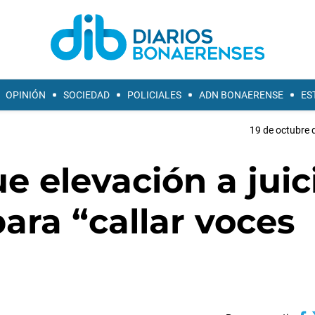
OPINIÓN
SOCIEDAD
POLICIALES
ADN BONAERENSE
ES
19 de octubre 
e elevación a juic
para “callar voces