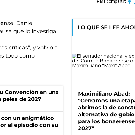
Para compartir:
rense, Daniel
LO QUE SE LEE AH
causa que lo investiga
es críticas”, y volvió a
mos todo como
u Convención en una
Maximiliano Abad:
la pelea de 2027
"Cerramos una etap
abrimos la de constr
alternativa de gobi
 con un enigmático
para los bonaerense
por el episodio con su
2027"