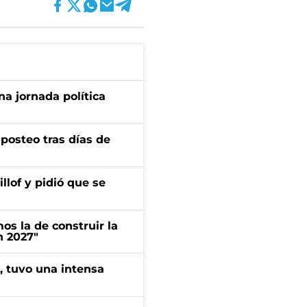
a jornada política
osteo tras días de
llof y pidió que se
s la de construir la
n 2027"
a, tuvo una intensa