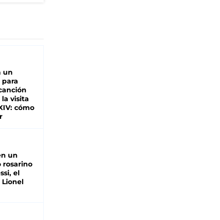
n un
 para
 canción
 la visita
XIV: cómo
r
en un
 rosarino
si, el
 Lionel