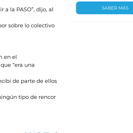
SABER MÁS
 a la PASO”, dijo, al
or sobre lo colectivo
n en el
 que “era una
ibí de parte de ellos
ingún tipo de rencor