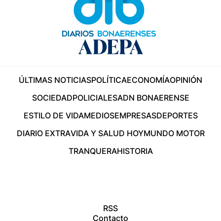
ÚLTIMAS NOTICIAS
POLÍTICA
ECONOMÍA
OPINIÓN
SOCIEDAD
POLICIALES
ADN BONAERENSE
ESTILO DE VIDA
MEDIOS
EMPRESAS
DEPORTES
DIARIO EXTRA
VIDA Y SALUD HOY
MUNDO MOTOR
TRANQUERA
HISTORIA
RSS
Contacto