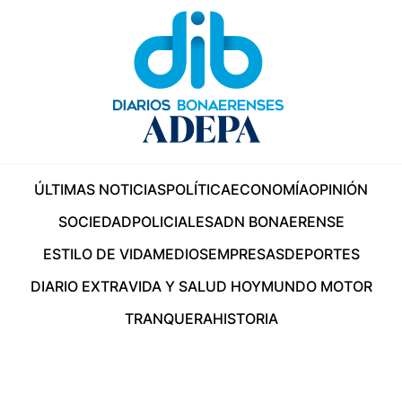
ÚLTIMAS NOTICIAS
POLÍTICA
ECONOMÍA
OPINIÓN
SOCIEDAD
POLICIALES
ADN BONAERENSE
ESTILO DE VIDA
MEDIOS
EMPRESAS
DEPORTES
DIARIO EXTRA
VIDA Y SALUD HOY
MUNDO MOTOR
TRANQUERA
HISTORIA