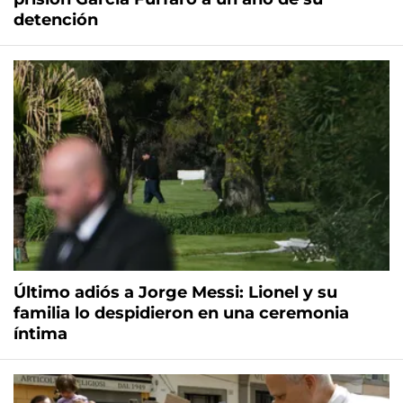
detención
Último adiós a Jorge Messi: Lionel y su
familia lo despidieron en una ceremonia
íntima