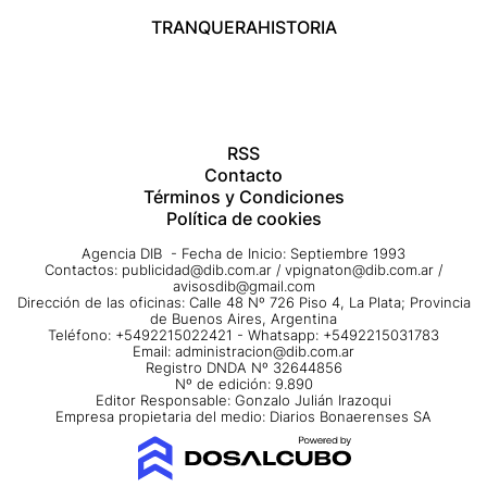
TRANQUERA
HISTORIA
RSS
Contacto
Términos y Condiciones
Política de cookies
Agencia DIB - Fecha de Inicio: Septiembre 1993
Contactos:
publicidad@dib.com.ar
/
vpignaton@dib.com.ar
/
avisosdib@gmail.com
Dirección de las oficinas: Calle 48 Nº 726 Piso 4, La Plata; Provincia
de Buenos Aires, Argentina
Teléfono: +5492215022421 - Whatsapp: +5492215031783
Email:
administracion@dib.com.ar
Registro DNDA Nº 32644856
Nº de edición: 9.890
Editor Responsable: Gonzalo Julián Irazoqui
Empresa propietaria del medio: Diarios Bonaerenses SA