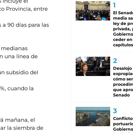
incluye el
o Provincia, entre
El Senad
media sa
ley de p
 a 90 días para las
privada, 
Gobierno
ceder en
capítulos
y medianas
n una línea de
Desalojo
un subsidio del
expropia
cómo ser
procedi
5%, cuando la
que apro
Senado
Conflicto
rá mañana, el
portuario
ar la siembra de
Gobierno 