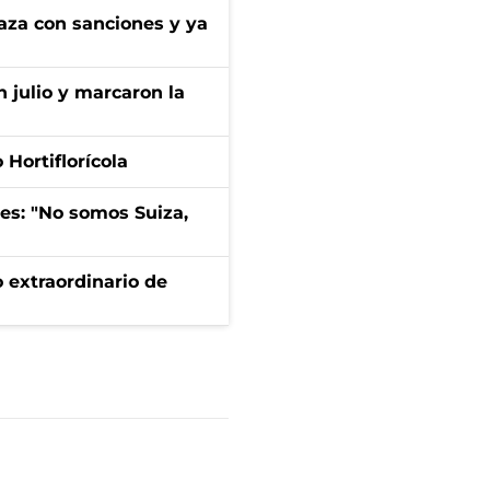
aza con sanciones y ya
n julio y marcaron la
Hortiflorícola
mes: "No somos Suiza,
 extraordinario de