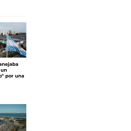
anejaba
 un
o" por una