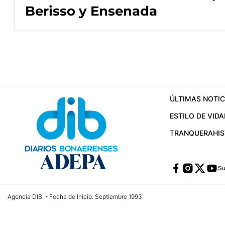
Berisso y Ensenada
ÚLTIMAS NOTIC
ESTILO DE VIDA
TRANQUERA
HI
Su
Agencia DIB - Fecha de Inicio: Septiembre 1993
Contactos:
publicidad@dib.com.ar
/
vpignaton@dib.com.ar
/
avisosdib@gmail
Dirección de las oficinas: Calle 48 Nº 726 Piso 4, La Plata; Provincia de Buen
Teléfono: +5492215022421 - Whatsapp: +5492215031783