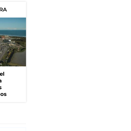
ORA
el
a
s
cos