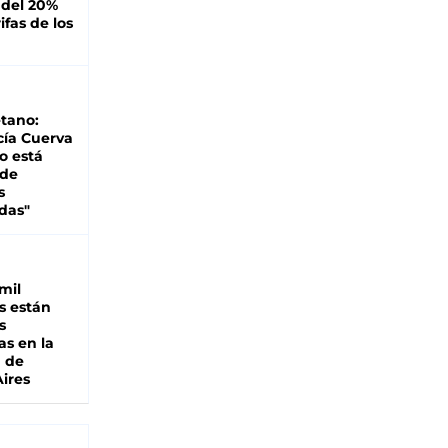
 del 20%
ifas de los
tano:
cía Cuerva
o está
 de
s
das"
mil
s están
s
as en la
a de
ires