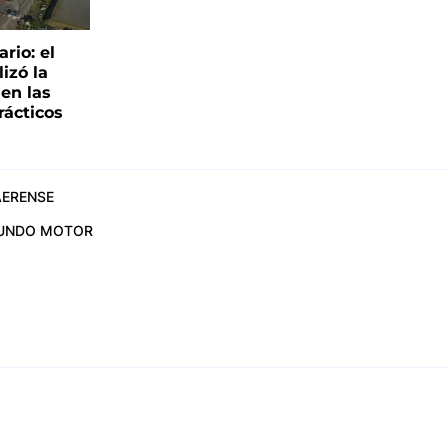
rio: el
lizó la
 en las
rácticos
ERENSE
UNDO MOTOR