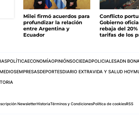
Milei firmó acuerdos para
Conflicto portua
profundizar la relación
Gobierno oficia
entre Argentina y
rebaja del 20%
Ecuador
tarifas de los p
IAS
POLÍTICA
ECONOMÍA
OPINIÓN
SOCIEDAD
POLICIALES
ADN BONA
MEDIOS
EMPRESAS
DEPORTES
DIARIO EXTRA
VIDA Y SALUD HOY
M
STORIA
scripción Newsletter
Historia
Términos y Condiciones
Política de cookies
RSS
.com
os Aires, Argentina