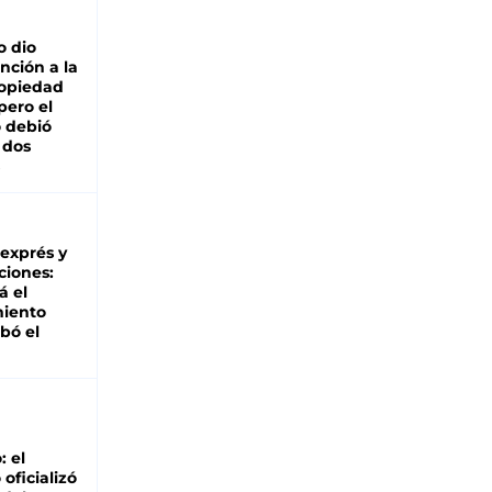
o dio
nción a la
ropiedad
pero el
 debió
 dos
 exprés y
ciones:
á el
miento
bó el
: el
oficializó