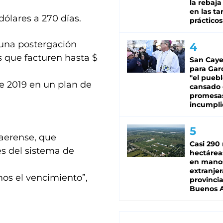
la rebaja
en las tar
dólares a 270 días.
prácticos
una postergación
s que facturen hasta $
San Caye
para Gar
"el puebl
e 2019 en un plan de
cansado
promesa
incumpli
aerense, que
Casi 290 
es del sistema de
hectárea
en mano
extranjer
mos el vencimiento”,
provinci
Buenos A