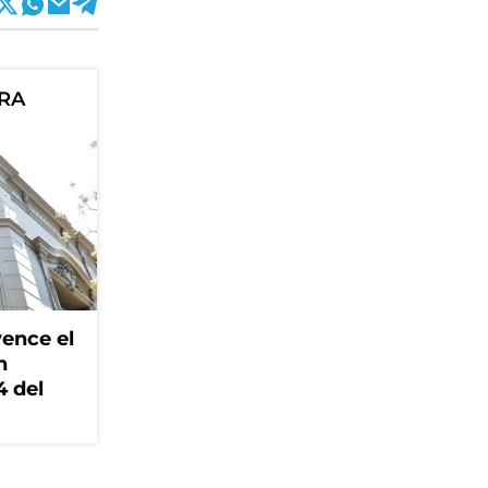
ORA
ence el
n
4 del