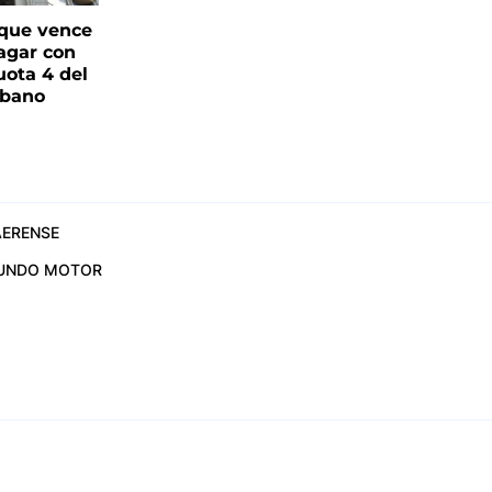
que vence
pagar con
uota 4 del
rbano
ERENSE
UNDO MOTOR