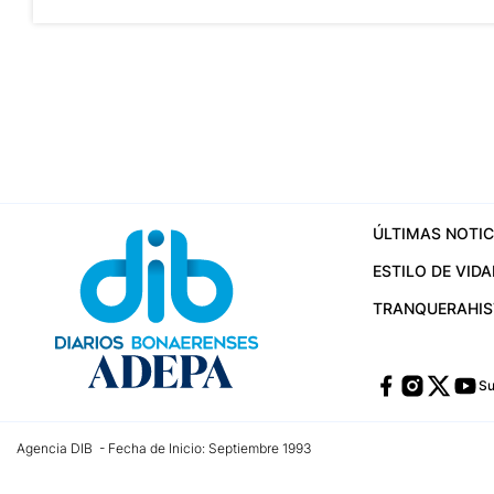
ÚLTIMAS NOTIC
ESTILO DE VIDA
TRANQUERA
HI
Su
Agencia DIB - Fecha de Inicio: Septiembre 1993
Contactos:
publicidad@dib.com.ar
/
vpignaton@dib.com.ar
/
avisosdib@gmail
Dirección de las oficinas: Calle 48 Nº 726 Piso 4, La Plata; Provincia de Buen