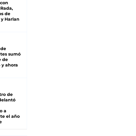
 con
 Rada,
os de
 y Harlan
 de
ntes sumó
e de
 y ahora
tro de
adelantó
o a
te el año
e