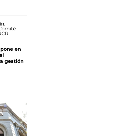
 pone en
al
la gestión