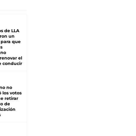
s de LLA
ron un
 para que
as
 no
renovar el
e conducir
rno no
 los votos
e retirar
lo de
ización
s