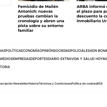
Femicidio de Mailén
ARBA informó 
Antonich: nuevas
el plazo para 
pruebas cambian la
descuento la c
cronología y abren una
Inmobiliario U
pista sobre su entorno
familiar
IAS
POLÍTICA
ECONOMÍA
OPINIÓN
SOCIEDAD
POLICIALES
ADN BONA
MEDIOS
EMPRESAS
DEPORTES
DIARIO EXTRA
VIDA Y SALUD HOY
M
STORIA
scripción Newsletter
Historia
Términos y Condiciones
Política de cookies
RSS
.com
os Aires, Argentina