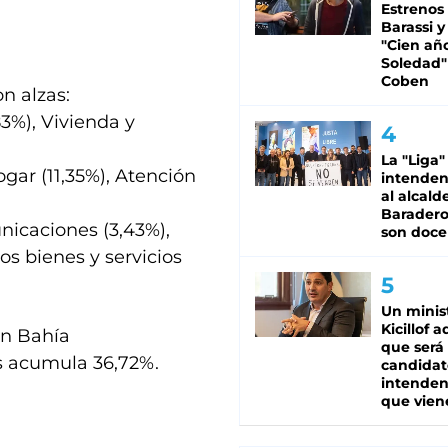
Estrenos
Barassi y
"Cien añ
Soledad"
Coben
on alzas:
3%), Vivienda y
La "Liga"
gar (11,35%), Atención
intende
al alcald
Baradero
unicaciones (3,43%),
son doce
os bienes y servicios
Un minis
Kicillof 
en Bahía
que será
es acumula 36,72%.
candidat
intenden
que vien