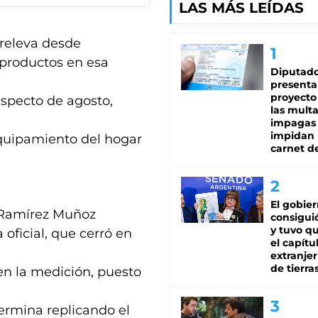
LAS MÁS LEÍDAS
 releva desde
 productos en esa
Diputado
presenta
proyecto
specto de agosto,
las mult
impagas
impidan 
equipamiento del hogar
carnet d
El gobie
o Ramírez Muñoz
consiguió
y tuvo qu
 oficial, que cerró en
el capítu
extranjer
de tierra
 en la medición, puesto
ermina replicando el