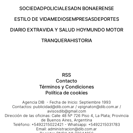
SOCIEDAD
POLICIALES
ADN BONAERENSE
ESTILO DE VIDA
MEDIOS
EMPRESAS
DEPORTES
DIARIO EXTRA
VIDA Y SALUD HOY
MUNDO MOTOR
TRANQUERA
HISTORIA
RSS
Contacto
Términos y Condiciones
Política de cookies
Agencia DIB - Fecha de Inicio: Septiembre 1993
Contactos:
publicidad@dib.com.ar
/
vpignaton@dib.com.ar
/
avisosdib@gmail.com
Dirección de las oficinas: Calle 48 Nº 726 Piso 4, La Plata; Provincia
de Buenos Aires, Argentina
Teléfono: +5492215022421 - Whatsapp: +5492215031783
Email:
administracion@dib.com.ar