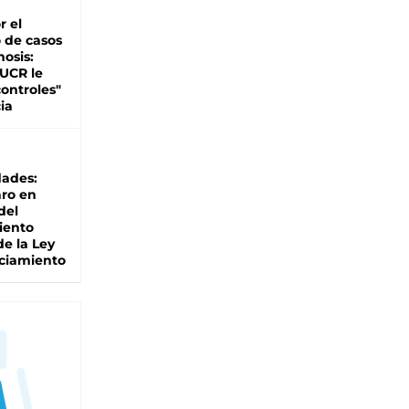
r el
 de casos
nosis:
 UCR le
ontroles"
ia
dades:
ro en
del
iento
de la Ley
ciamiento