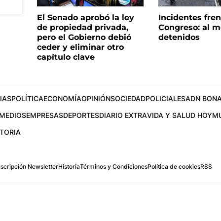
El Senado aprobó la ley
Incidentes fren
de propiedad privada,
Congreso: al m
pero el Gobierno debió
detenidos
ceder y eliminar otro
capítulo clave
IAS
POLÍTICA
ECONOMÍA
OPINIÓN
SOCIEDAD
POLICIALES
ADN BONA
MEDIOS
EMPRESAS
DEPORTES
DIARIO EXTRA
VIDA Y SALUD HOY
M
STORIA
scripción Newsletter
Historia
Términos y Condiciones
Política de cookies
RSS
.com
os Aires, Argentina