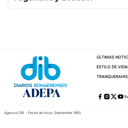
ÚLTIMAS NOTIC
ESTILO DE VIDA
TRANQUERA
HI
Su
Agencia DIB - Fecha de Inicio: Septiembre 1993
Contactos:
publicidad@dib.com.ar
/
vpignaton@dib.com.ar
/
avisosdib@gmail
Dirección de las oficinas: Calle 48 Nº 726 Piso 4, La Plata; Provincia de Buen
Teléfono: +5492215022421 - Whatsapp: +5492215031783