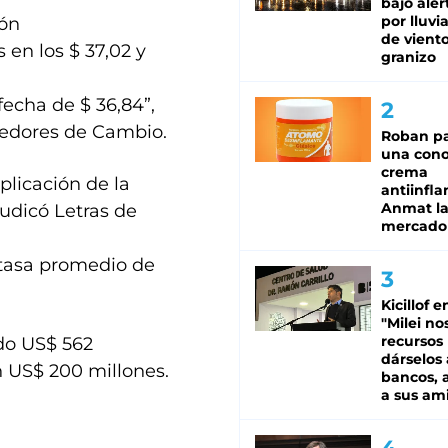
bajo aler
por lluvi
ión
de viento
 en los $ 37,02 y
granizo
 fecha de $ 36,84”,
redores de Cambio.
Roban pa
una cono
crema
licación de la
antiinfla
Anmat la 
judicó Letras de
mercado
a tasa promedio de
Kicillof e
"Milei no
recursos
do US$ 562
dárselos 
n US$ 200 millones.
bancos, a
a sus am