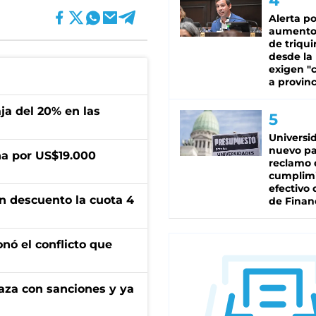
Alerta po
aumento
de triqui
desde la
exigen "c
a provinc
aja del 20% en las
Universi
nuevo pa
a por US$19.000
reclamo 
cumplim
efectivo 
n descuento la cuota 4
de Finan
onó el conflicto que
aza con sanciones y ya