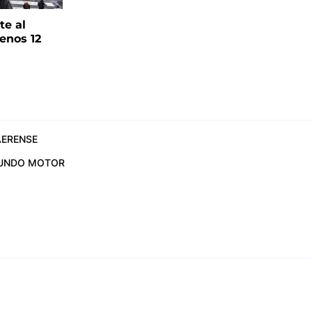
te al
enos 12
ERENSE
UNDO MOTOR