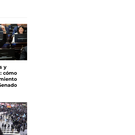
s y
s: cómo
imiento
 Senado