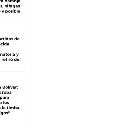
ta naranja
as, ráfagas
 y posible
rtidas de
cida
matoria y
retiró del
n Bolívar:
s roba
 para
a los
 la timba,
igos"