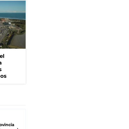
el
a
s
cos
ovincia