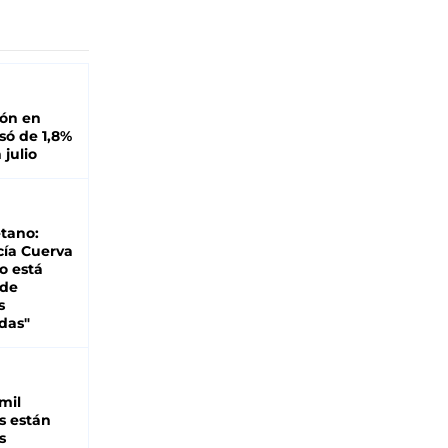
ión en
ó de 1,8%
 julio
tano:
cía Cuerva
o está
 de
s
das"
mil
s están
s