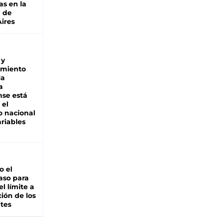
as en la
a de
ires
 y
miento
la
a
se está
 el
 nacional
riables
io el
aso para
el límite a
ción de los
tes