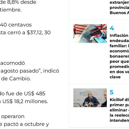
 de 8,8% desde
extranjer
provinci
ptiembre.
Buenos A
, 40 centavos
a cerró a $37,12, 30
Inflación
endeuda
familiar: 
economí
bonaeren
peor que
 y acomodó
promedio
e agosto pasado”, indicó
en dos va
clave
s de Cambio.
do fue de US$ 485
Kicillof d
 US$ 18,2 millones.
primer p
eliminar 
la reelec
e operaron
intenden
e pactó a octubre y