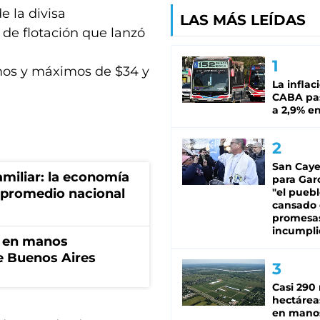
e la divisa
LAS MÁS LEÍDAS
de flotación que lanzó
mos y máximos de $34 y
La inflac
CABA pas
a 2,9% en
San Caye
miliar: la economía
para Gar
 promedio nacional
"el puebl
cansado
promesa
incumpli
n en manos
de Buenos Aires
Casi 290 
hectárea
en mano