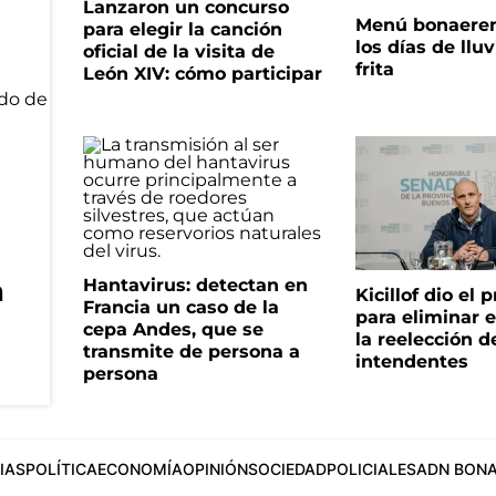
Lanzaron un concurso
Menú bonaeren
para elegir la canción
los días de lluv
oficial de la visita de
frita
León XIV: cómo participar
n
Hantavirus: detectan en
Kicillof dio el
Francia un caso de la
para eliminar e
cepa Andes, que se
la reelección d
transmite de persona a
intendentes
persona
IAS
POLÍTICA
ECONOMÍA
OPINIÓN
SOCIEDAD
POLICIALES
ADN BONA