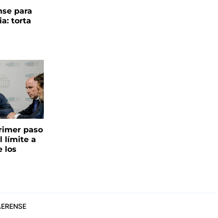
se para
ia: torta
 primer paso
l límite a
e los
ERENSE