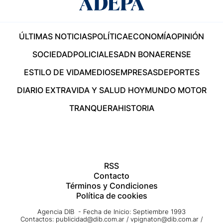
ÚLTIMAS NOTICIAS
POLÍTICA
ECONOMÍA
OPINIÓN
SOCIEDAD
POLICIALES
ADN BONAERENSE
ESTILO DE VIDA
MEDIOS
EMPRESAS
DEPORTES
DIARIO EXTRA
VIDA Y SALUD HOY
MUNDO MOTOR
TRANQUERA
HISTORIA
RSS
Contacto
Términos y Condiciones
Política de cookies
Agencia DIB - Fecha de Inicio: Septiembre 1993
Contactos:
publicidad@dib.com.ar
/
vpignaton@dib.com.ar
/