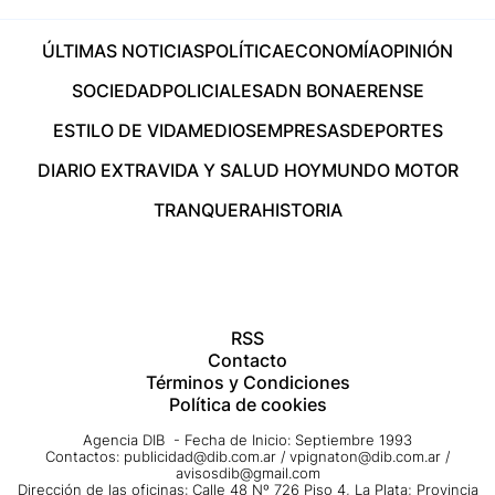
ÚLTIMAS NOTICIAS
POLÍTICA
ECONOMÍA
OPINIÓN
SOCIEDAD
POLICIALES
ADN BONAERENSE
ESTILO DE VIDA
MEDIOS
EMPRESAS
DEPORTES
DIARIO EXTRA
VIDA Y SALUD HOY
MUNDO MOTOR
TRANQUERA
HISTORIA
RSS
Contacto
Términos y Condiciones
Política de cookies
Agencia DIB - Fecha de Inicio: Septiembre 1993
Contactos:
publicidad@dib.com.ar
/
vpignaton@dib.com.ar
/
avisosdib@gmail.com
Dirección de las oficinas: Calle 48 Nº 726 Piso 4, La Plata; Provincia