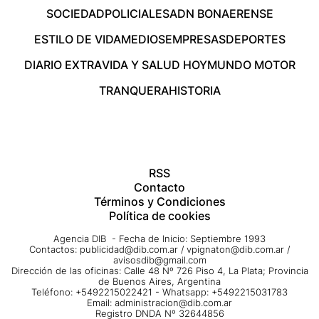
SOCIEDAD
POLICIALES
ADN BONAERENSE
ESTILO DE VIDA
MEDIOS
EMPRESAS
DEPORTES
DIARIO EXTRA
VIDA Y SALUD HOY
MUNDO MOTOR
TRANQUERA
HISTORIA
RSS
Contacto
Términos y Condiciones
Política de cookies
Agencia DIB - Fecha de Inicio: Septiembre 1993
Contactos:
publicidad@dib.com.ar
/
vpignaton@dib.com.ar
/
avisosdib@gmail.com
Dirección de las oficinas: Calle 48 Nº 726 Piso 4, La Plata; Provincia
de Buenos Aires, Argentina
Teléfono: +5492215022421 - Whatsapp: +5492215031783
Email:
administracion@dib.com.ar
Registro DNDA Nº 32644856