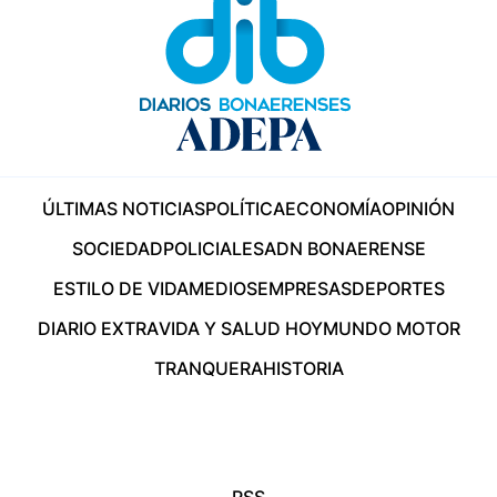
ÚLTIMAS NOTICIAS
POLÍTICA
ECONOMÍA
OPINIÓN
SOCIEDAD
POLICIALES
ADN BONAERENSE
ESTILO DE VIDA
MEDIOS
EMPRESAS
DEPORTES
DIARIO EXTRA
VIDA Y SALUD HOY
MUNDO MOTOR
TRANQUERA
HISTORIA